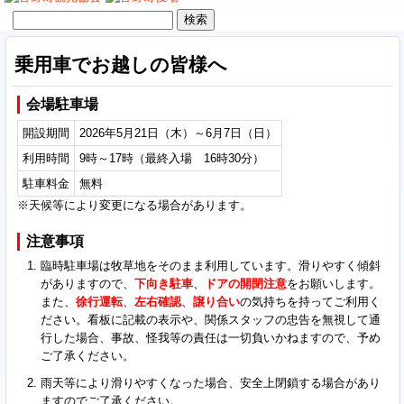
検
索:
乗用車でお越しの皆様へ
会場駐車場
開設期間
2026年5月21日（木）～6月7日（日）
利用時間
9時～17時（最終入場 16時30分）
駐車料金
無料
※天候等により変更になる場合があります。
注意事項
臨時駐車場は牧草地をそのまま利用しています。滑りやすく傾斜
がありますので、
下向き駐車
、
ドアの開閉注意
をお願いします。
また、
徐行運転
、
左右確認
、
譲り合い
の気持ちを持ってご利用く
ださい。看板に記載の表示や、関係スタッフの忠告を無視して通
行した場合、事故、怪我等の責任は一切負いかねますので、予め
ご了承ください。
雨天等により滑りやすくなった場合、安全上閉鎖する場合があり
ますのでご了承ください。